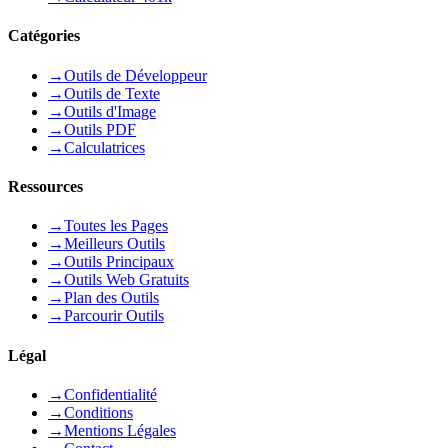
Catégories
→
Outils de Développeur
→
Outils de Texte
→
Outils d'Image
→
Outils PDF
→
Calculatrices
Ressources
→
Toutes les Pages
→
Meilleurs Outils
→
Outils Principaux
→
Outils Web Gratuits
→
Plan des Outils
→
Parcourir Outils
Légal
→
Confidentialité
→
Conditions
→
Mentions Légales