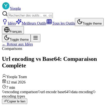
Yoopla
Idées
Meilleurs Outils
Tous les Outils
Toggle theme
Français
Toggle theme
←
Retour aux Idées
Comparisons
Url encoding vs Base64: Comparaison
Complète
Yoopla Team
12 mai 2026
7
min
encoding comparison
url encode base64
data encoding
encoding types
Copier le lien