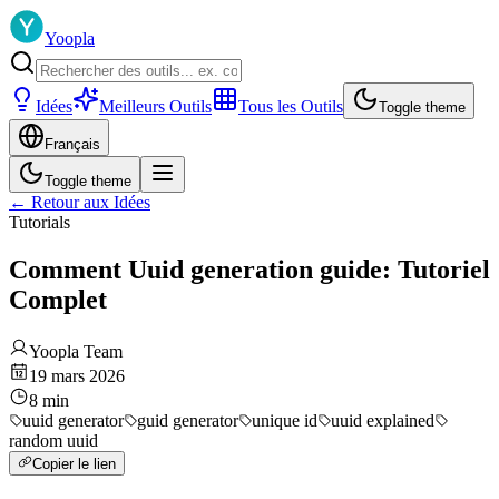
Yoopla
Idées
Meilleurs Outils
Tous les Outils
Toggle theme
Français
Toggle theme
←
Retour aux Idées
Tutorials
Comment Uuid generation guide: Tutoriel
Complet
Yoopla Team
19 mars 2026
8
min
uuid generator
guid generator
unique id
uuid explained
random uuid
Copier le lien