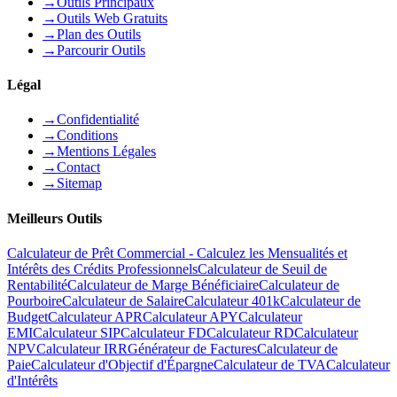
→
Outils Principaux
→
Outils Web Gratuits
→
Plan des Outils
→
Parcourir Outils
Légal
→
Confidentialité
→
Conditions
→
Mentions Légales
→
Contact
→
Sitemap
Meilleurs Outils
Calculateur de Prêt Commercial - Calculez les Mensualités et
Intérêts des Crédits Professionnels
Calculateur de Seuil de
Rentabilité
Calculateur de Marge Bénéficiaire
Calculateur de
Pourboire
Calculateur de Salaire
Calculateur 401k
Calculateur de
Budget
Calculateur APR
Calculateur APY
Calculateur
EMI
Calculateur SIP
Calculateur FD
Calculateur RD
Calculateur
NPV
Calculateur IRR
Générateur de Factures
Calculateur de
Paie
Calculateur d'Objectif d'Épargne
Calculateur de TVA
Calculateur
d'Intérêts