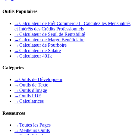
Outils Populaires
→
Calculateur de Prêt Commercial - Calculez les Mensualités
et Intérêts des Crédits Professionnels
→
Calculateur de Seuil de Rentabilité
→
Calculateur de Marge Bénéficiaire
→
Calculateur de Pourboire
→
Calculateur de Salaire
→
Calculateur 401k
Catégories
→
Outils de Développeur
→
Outils de Texte
→
Outils d'Image
→
Outils PDF
→
Calculatrices
Ressources
→
Toutes les Pages
→
Meilleurs Outils