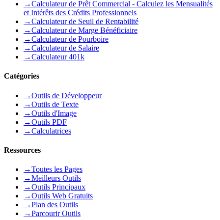
→
Calculateur de Prêt Commercial - Calculez les Mensualités
et Intérêts des Crédits Professionnels
→
Calculateur de Seuil de Rentabilité
→
Calculateur de Marge Bénéficiaire
→
Calculateur de Pourboire
→
Calculateur de Salaire
→
Calculateur 401k
Catégories
→
Outils de Développeur
→
Outils de Texte
→
Outils d'Image
→
Outils PDF
→
Calculatrices
Ressources
→
Toutes les Pages
→
Meilleurs Outils
→
Outils Principaux
→
Outils Web Gratuits
→
Plan des Outils
→
Parcourir Outils