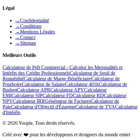
Légal
→
Confidentialité
→
Conditions
→
Mentions Légales
→
Contact
→
Sitemap
Meilleurs Outils
Calculateur de Prêt Commercial - Calculez les Mensualités et
Intérêts des Crédits Professionnels
Calculateur de Seuil de
Rentabilité
Calculateur de Marge Bénéficiaire
Calculateur de
Pourboire
Calculateur de Salaire
Calculateur 401k
Calculateur de
Budget
Calculateur APR
Calculateur APY
Calculateur
EMI
Calculateur SIP
Calculateur FD
Calculateur RD
Calculateur
NPV
Calculateur IRR
Générateur de Factures
Calculateur de
Paie
Calculateur d'Objectif d'Épargne
Calculateur de TVA
Calculateur
d'Intérêts
©
2026
Yoopla
.
Tous droits réservés.
Créé avec ❤️ pour les développeurs et designers du monde entier