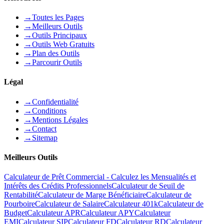
→
Toutes les Pages
→
Meilleurs Outils
→
Outils Principaux
→
Outils Web Gratuits
→
Plan des Outils
→
Parcourir Outils
Légal
→
Confidentialité
→
Conditions
→
Mentions Légales
→
Contact
→
Sitemap
Meilleurs Outils
Calculateur de Prêt Commercial - Calculez les Mensualités et
Intérêts des Crédits Professionnels
Calculateur de Seuil de
Rentabilité
Calculateur de Marge Bénéficiaire
Calculateur de
Pourboire
Calculateur de Salaire
Calculateur 401k
Calculateur de
Budget
Calculateur APR
Calculateur APY
Calculateur
EMI
Calculateur SIP
Calculateur FD
Calculateur RD
Calculateur