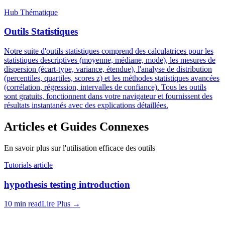
Hub Thématique
Outils Statistiques
Notre suite d'outils statistiques comprend des calculatrices pour les
statistiques descriptives (moyenne, médiane, mode), les mesures de
dispersion (écart-type, variance, étendue), l'analyse de distribution
(percentiles, quartiles, scores z) et les méthodes statistiques avancées
(corrélation, régression, intervalles de confiance). Tous les outils
sont gratuits, fonctionnent dans votre navigateur et fournissent des
résultats instantanés avec des explications détaillées.
Articles et Guides Connexes
En savoir plus sur l'utilisation efficace des outils
Tutorials article
hypothesis testing introduction
10 min read
Lire Plus
→