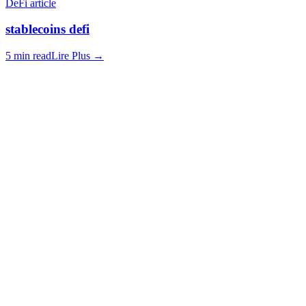
DeFi article
stablecoins defi
5 min read
Lire Plus
→