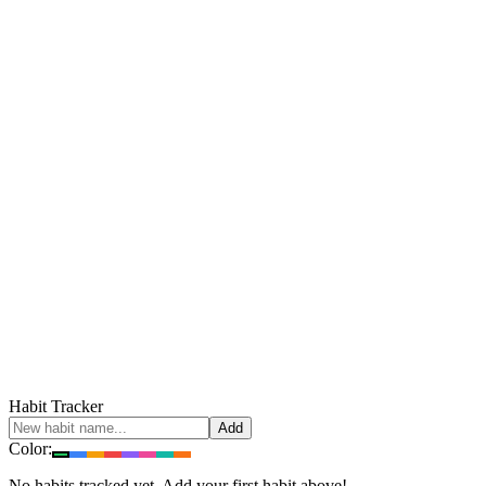
Habit Tracker
Add
Color:
No habits tracked yet. Add your first habit above!