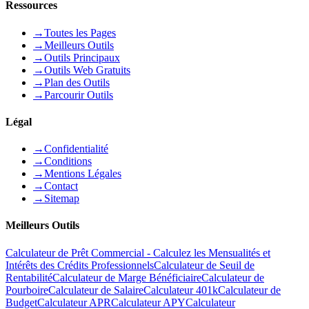
Ressources
→
Toutes les Pages
→
Meilleurs Outils
→
Outils Principaux
→
Outils Web Gratuits
→
Plan des Outils
→
Parcourir Outils
Légal
→
Confidentialité
→
Conditions
→
Mentions Légales
→
Contact
→
Sitemap
Meilleurs Outils
Calculateur de Prêt Commercial - Calculez les Mensualités et
Intérêts des Crédits Professionnels
Calculateur de Seuil de
Rentabilité
Calculateur de Marge Bénéficiaire
Calculateur de
Pourboire
Calculateur de Salaire
Calculateur 401k
Calculateur de
Budget
Calculateur APR
Calculateur APY
Calculateur