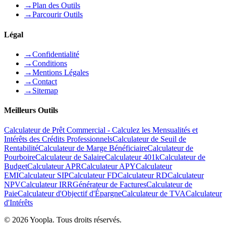
→
Plan des Outils
→
Parcourir Outils
Légal
→
Confidentialité
→
Conditions
→
Mentions Légales
→
Contact
→
Sitemap
Meilleurs Outils
Calculateur de Prêt Commercial - Calculez les Mensualités et
Intérêts des Crédits Professionnels
Calculateur de Seuil de
Rentabilité
Calculateur de Marge Bénéficiaire
Calculateur de
Pourboire
Calculateur de Salaire
Calculateur 401k
Calculateur de
Budget
Calculateur APR
Calculateur APY
Calculateur
EMI
Calculateur SIP
Calculateur FD
Calculateur RD
Calculateur
NPV
Calculateur IRR
Générateur de Factures
Calculateur de
Paie
Calculateur d'Objectif d'Épargne
Calculateur de TVA
Calculateur
d'Intérêts
©
2026
Yoopla
.
Tous droits réservés.