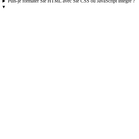
Puis-je formater Sie HTML avec Sie CSS ou JavaScript intégré ?
▾