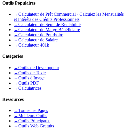
Outils Populaires
→
Calculateur de Prêt Commercial - Calculez les Mensualités
et Intérêts des Crédits Professionnels
→
Calculateur de Seuil de Rentabilité
→
Calculateur de Marge Bénéficiaire
→
Calculateur de Pourboire
→
Calculateur de Salaire
→
Calculateur 401k
Catégories
→
Outils de Développeur
→
Outils de Texte
→
Outils d'Image
→
Outils PDF
→
Calculatrices
Ressources
→
Toutes les Pages
→
Meilleurs Outils
→
Outils Principaux
→
Outils Web Gratuits