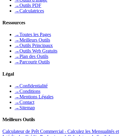
→
Outils PDF
→
Calculatrices
Ressources
→
Toutes les Pages
→
Meilleurs Outils
→
Outils Principaux
→
Outils Web Gratuits
→
Plan des Outils
→
Parcourir Outils
Légal
→
Confidentialité
→
Conditions
→
Mentions Légales
→
Contact
→
Sitemap
Meilleurs Outils
Calculateur de Prêt Commercial - Calculez les Mensualités et