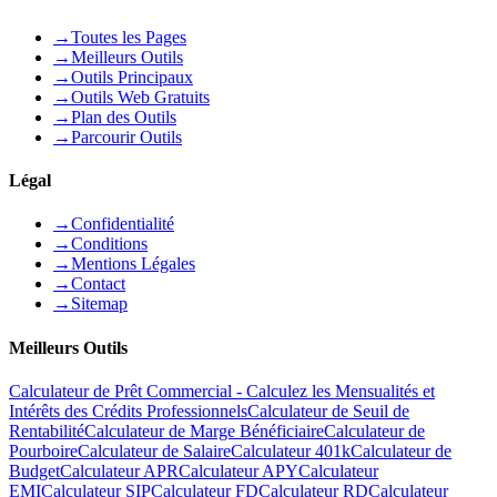
→
Toutes les Pages
→
Meilleurs Outils
→
Outils Principaux
→
Outils Web Gratuits
→
Plan des Outils
→
Parcourir Outils
Légal
→
Confidentialité
→
Conditions
→
Mentions Légales
→
Contact
→
Sitemap
Meilleurs Outils
Calculateur de Prêt Commercial - Calculez les Mensualités et
Intérêts des Crédits Professionnels
Calculateur de Seuil de
Rentabilité
Calculateur de Marge Bénéficiaire
Calculateur de
Pourboire
Calculateur de Salaire
Calculateur 401k
Calculateur de
Budget
Calculateur APR
Calculateur APY
Calculateur
EMI
Calculateur SIP
Calculateur FD
Calculateur RD
Calculateur