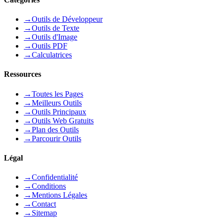
→
Outils de Développeur
→
Outils de Texte
→
Outils d'Image
→
Outils PDF
→
Calculatrices
Ressources
→
Toutes les Pages
→
Meilleurs Outils
→
Outils Principaux
→
Outils Web Gratuits
→
Plan des Outils
→
Parcourir Outils
Légal
→
Confidentialité
→
Conditions
→
Mentions Légales
→
Contact
→
Sitemap