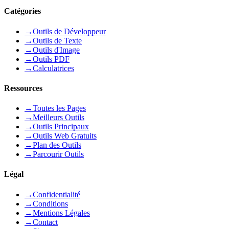
Catégories
→
Outils de Développeur
→
Outils de Texte
→
Outils d'Image
→
Outils PDF
→
Calculatrices
Ressources
→
Toutes les Pages
→
Meilleurs Outils
→
Outils Principaux
→
Outils Web Gratuits
→
Plan des Outils
→
Parcourir Outils
Légal
→
Confidentialité
→
Conditions
→
Mentions Légales
→
Contact