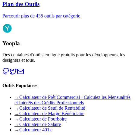
Plan des Outils
Parcourir plus de 435 outils par catégorie
Yoopla
Des centaines d'outils en ligne gratuits pour les développeurs, les
designers et tous.
Outils Populaires
→
Calculateur de Prêt Commercial - Calculez les Mensualités
et Intérêts des Crédits Professionnels
→
Calculateur de Seuil de Rentabilité
→
Calculateur de Marge Bénéficiaire
→
Calculateur de Pourboire
→
Calculateur de Salaire
→
Calculateur 401k