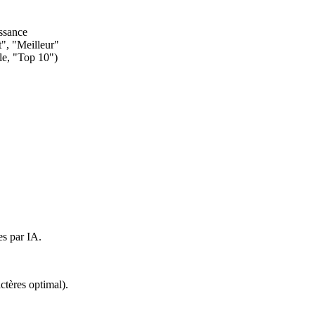
issance
", "Meilleur"
ple, "Top 10")
es par IA.
ctères optimal).