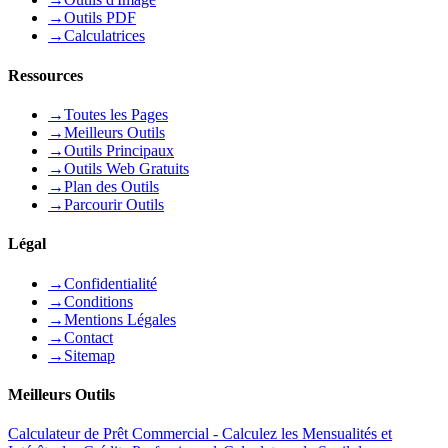
→
Outils PDF
→
Calculatrices
Ressources
→
Toutes les Pages
→
Meilleurs Outils
→
Outils Principaux
→
Outils Web Gratuits
→
Plan des Outils
→
Parcourir Outils
Légal
→
Confidentialité
→
Conditions
→
Mentions Légales
→
Contact
→
Sitemap
Meilleurs Outils
Calculateur de Prêt Commercial - Calculez les Mensualités et