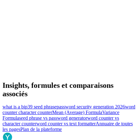
Insights, formules et comparaisons
associés
what is a bip39 seed phrase
password security generation 2026
word
counter character counter
Mean (Average) Formula
Variance
Formula
seed phrase vs password generator
word counter vs
character counter
word counter vs text formatter
Annuaire de toutes
les pages
Plan de la plateforme