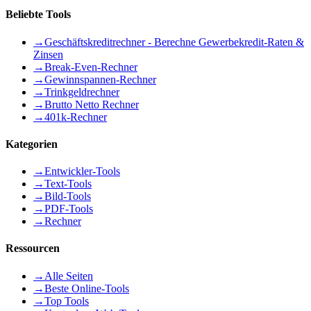
Beliebte Tools
→
Geschäftskreditrechner - Berechne Gewerbekredit-Raten &
Zinsen
→
Break-Even-Rechner
→
Gewinnspannen-Rechner
→
Trinkgeldrechner
→
Brutto Netto Rechner
→
401k-Rechner
Kategorien
→
Entwickler-Tools
→
Text-Tools
→
Bild-Tools
→
PDF-Tools
→
Rechner
Ressourcen
→
Alle Seiten
→
Beste Online-Tools
→
Top Tools