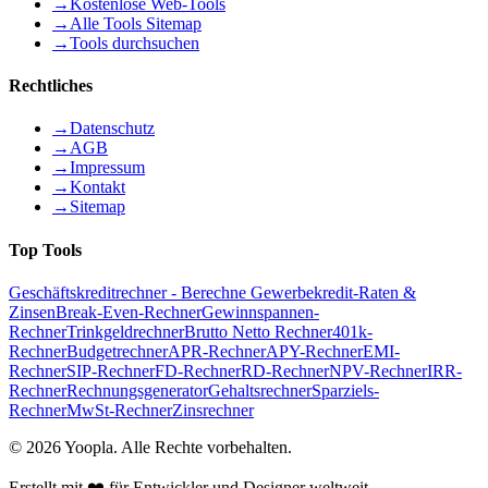
→
Kostenlose Web-Tools
→
Alle Tools Sitemap
→
Tools durchsuchen
Rechtliches
→
Datenschutz
→
AGB
→
Impressum
→
Kontakt
→
Sitemap
Top Tools
Geschäftskreditrechner - Berechne Gewerbekredit-Raten &
Zinsen
Break-Even-Rechner
Gewinnspannen-
Rechner
Trinkgeldrechner
Brutto Netto Rechner
401k-
Rechner
Budgetrechner
APR-Rechner
APY-Rechner
EMI-
Rechner
SIP-Rechner
FD-Rechner
RD-Rechner
NPV-Rechner
IRR-
Rechner
Rechnungsgenerator
Gehaltsrechner
Sparziels-
Rechner
MwSt-Rechner
Zinsrechner
©
2026
Yoopla
.
Alle Rechte vorbehalten.
Erstellt mit ❤️ für Entwickler und Designer weltweit