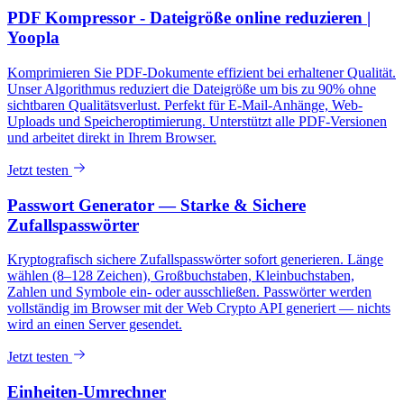
PDF Kompressor - Dateigröße online reduzieren |
Yoopla
Komprimieren Sie PDF-Dokumente effizient bei erhaltener Qualität.
Unser Algorithmus reduziert die Dateigröße um bis zu 90% ohne
sichtbaren Qualitätsverlust. Perfekt für E-Mail-Anhänge, Web-
Uploads und Speicheroptimierung. Unterstützt alle PDF-Versionen
und arbeitet direkt in Ihrem Browser.
Jetzt testen
Passwort Generator — Starke & Sichere
Zufallspasswörter
Kryptografisch sichere Zufallspasswörter sofort generieren. Länge
wählen (8–128 Zeichen), Großbuchstaben, Kleinbuchstaben,
Zahlen und Symbole ein- oder ausschließen. Passwörter werden
vollständig im Browser mit der Web Crypto API generiert — nichts
wird an einen Server gesendet.
Jetzt testen
Einheiten-Umrechner