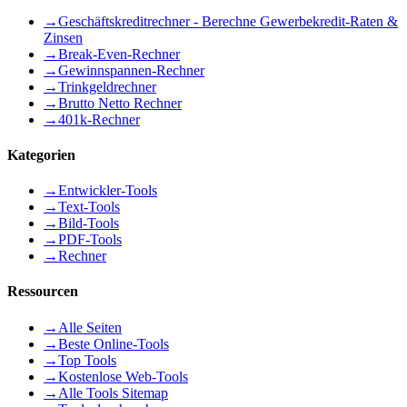
→
Geschäftskreditrechner - Berechne Gewerbekredit-Raten &
Zinsen
→
Break-Even-Rechner
→
Gewinnspannen-Rechner
→
Trinkgeldrechner
→
Brutto Netto Rechner
→
401k-Rechner
Kategorien
→
Entwickler-Tools
→
Text-Tools
→
Bild-Tools
→
PDF-Tools
→
Rechner
Ressourcen
→
Alle Seiten
→
Beste Online-Tools
→
Top Tools
→
Kostenlose Web-Tools
→
Alle Tools Sitemap