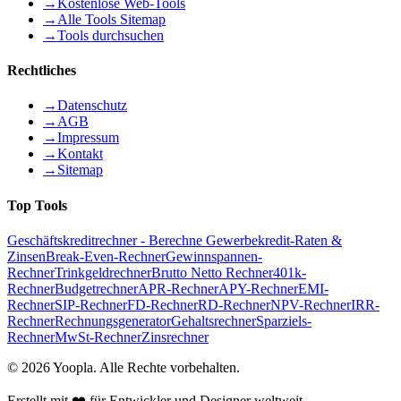
→
Kostenlose Web-Tools
→
Alle Tools Sitemap
→
Tools durchsuchen
Rechtliches
→
Datenschutz
→
AGB
→
Impressum
→
Kontakt
→
Sitemap
Top Tools
Geschäftskreditrechner - Berechne Gewerbekredit-Raten &
Zinsen
Break-Even-Rechner
Gewinnspannen-
Rechner
Trinkgeldrechner
Brutto Netto Rechner
401k-
Rechner
Budgetrechner
APR-Rechner
APY-Rechner
EMI-
Rechner
SIP-Rechner
FD-Rechner
RD-Rechner
NPV-Rechner
IRR-
Rechner
Rechnungsgenerator
Gehaltsrechner
Sparziels-
Rechner
MwSt-Rechner
Zinsrechner
©
2026
Yoopla
.
Alle Rechte vorbehalten.
Erstellt mit ❤️ für Entwickler und Designer weltweit