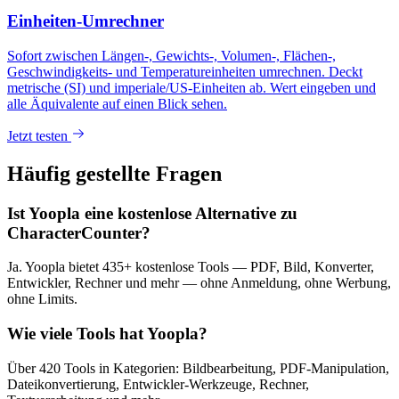
Einheiten-Umrechner
Sofort zwischen Längen-, Gewichts-, Volumen-, Flächen-,
Geschwindigkeits- und Temperatureinheiten umrechnen. Deckt
metrische (SI) und imperiale/US-Einheiten ab. Wert eingeben und
alle Äquivalente auf einen Blick sehen.
Jetzt testen
Häufig gestellte Fragen
Ist Yoopla eine kostenlose Alternative zu
CharacterCounter?
Ja. Yoopla bietet 435+ kostenlose Tools — PDF, Bild, Konverter,
Entwickler, Rechner und mehr — ohne Anmeldung, ohne Werbung,
ohne Limits.
Wie viele Tools hat Yoopla?
Über 420 Tools in Kategorien: Bildbearbeitung, PDF-Manipulation,
Dateikonvertierung, Entwickler-Werkzeuge, Rechner,