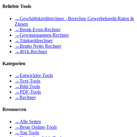
Beliebte Tools
→
Geschäftskreditrechner - Berechne Gewerbekredit-Raten &
Zinsen
→
Break-Even-Rechner
→
Gewinnspannen-Rechner
→
Trinkgeldrechner
→
Brutto Netto Rechner
→
401k-Rechner
Kategorien
→
Entwickler-Tools
→
Text-Tools
→
Bild-Tools
→
PDF-Tools
→
Rechner
Ressourcen
→
Alle Seiten
→
Beste Online-Tools
→
Top Tools