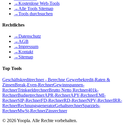
→
Kostenlose Web-Tools
→
Alle Tools Sitemap
→
Tools durchsuchen
Rechtliches
→
Datenschutz
→
AGB
→
Impressum
→
Kontakt
→
Sitemap
Top Tools
Geschäftskreditrechner - Berechne Gewerbekredit-Raten &
Zinsen
Break-Even-Rechner
Gewinnspannen-
Rechner
Trinkgeldrechner
Brutto Netto Rechner
401k-
Rechner
Budgetrechner
APR-Rechner
APY-Rechner
EMI-
Rechner
SIP-Rechner
FD-Rechner
RD-Rechner
NPV-Rechner
IRR-
Rechner
Rechnungsgenerator
Gehaltsrechner
Sparziels-
Rechner
MwSt-Rechner
Zinsrechner
©
2026
Yoopla
.
Alle Rechte vorbehalten.