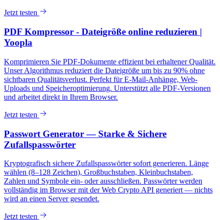
Jetzt testen
PDF Kompressor - Dateigröße online reduzieren |
Yoopla
Komprimieren Sie PDF-Dokumente effizient bei erhaltener Qualität.
Unser Algorithmus reduziert die Dateigröße um bis zu 90% ohne
sichtbaren Qualitätsverlust. Perfekt für E-Mail-Anhänge, Web-
Uploads und Speicheroptimierung. Unterstützt alle PDF-Versionen
und arbeitet direkt in Ihrem Browser.
Jetzt testen
Passwort Generator — Starke & Sichere
Zufallspasswörter
Kryptografisch sichere Zufallspasswörter sofort generieren. Länge
wählen (8–128 Zeichen), Großbuchstaben, Kleinbuchstaben,
Zahlen und Symbole ein- oder ausschließen. Passwörter werden
vollständig im Browser mit der Web Crypto API generiert — nichts
wird an einen Server gesendet.
Jetzt testen