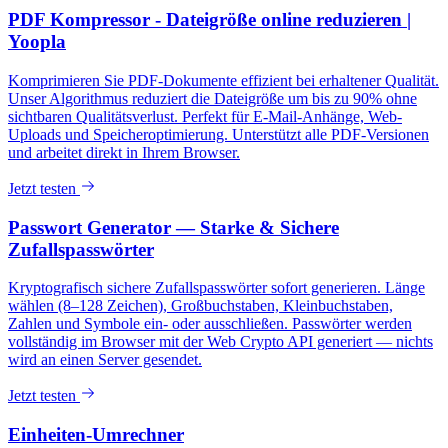
PDF Kompressor - Dateigröße online reduzieren |
Yoopla
Komprimieren Sie PDF-Dokumente effizient bei erhaltener Qualität.
Unser Algorithmus reduziert die Dateigröße um bis zu 90% ohne
sichtbaren Qualitätsverlust. Perfekt für E-Mail-Anhänge, Web-
Uploads und Speicheroptimierung. Unterstützt alle PDF-Versionen
und arbeitet direkt in Ihrem Browser.
Jetzt testen
Passwort Generator — Starke & Sichere
Zufallspasswörter
Kryptografisch sichere Zufallspasswörter sofort generieren. Länge
wählen (8–128 Zeichen), Großbuchstaben, Kleinbuchstaben,
Zahlen und Symbole ein- oder ausschließen. Passwörter werden
vollständig im Browser mit der Web Crypto API generiert — nichts
wird an einen Server gesendet.
Jetzt testen
Einheiten-Umrechner