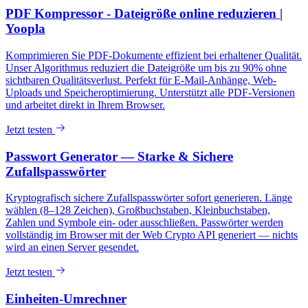
PDF Kompressor - Dateigröße online reduzieren |
Yoopla
Komprimieren Sie PDF-Dokumente effizient bei erhaltener Qualität.
Unser Algorithmus reduziert die Dateigröße um bis zu 90% ohne
sichtbaren Qualitätsverlust. Perfekt für E-Mail-Anhänge, Web-
Uploads und Speicheroptimierung. Unterstützt alle PDF-Versionen
und arbeitet direkt in Ihrem Browser.
Jetzt testen
Passwort Generator — Starke & Sichere
Zufallspasswörter
Kryptografisch sichere Zufallspasswörter sofort generieren. Länge
wählen (8–128 Zeichen), Großbuchstaben, Kleinbuchstaben,
Zahlen und Symbole ein- oder ausschließen. Passwörter werden
vollständig im Browser mit der Web Crypto API generiert — nichts
wird an einen Server gesendet.
Jetzt testen
Einheiten-Umrechner