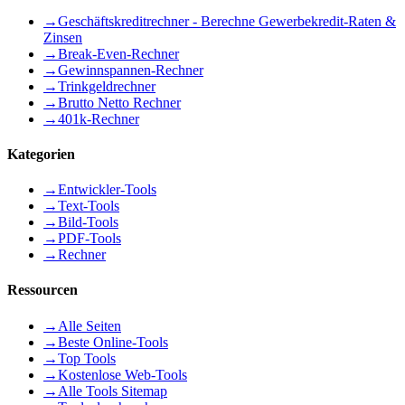
→
Geschäftskreditrechner - Berechne Gewerbekredit-Raten &
Zinsen
→
Break-Even-Rechner
→
Gewinnspannen-Rechner
→
Trinkgeldrechner
→
Brutto Netto Rechner
→
401k-Rechner
Kategorien
→
Entwickler-Tools
→
Text-Tools
→
Bild-Tools
→
PDF-Tools
→
Rechner
Ressourcen
→
Alle Seiten
→
Beste Online-Tools
→
Top Tools
→
Kostenlose Web-Tools
→
Alle Tools Sitemap