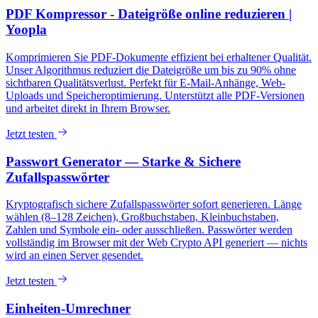
PDF Kompressor - Dateigröße online reduzieren |
Yoopla
Komprimieren Sie PDF-Dokumente effizient bei erhaltener Qualität.
Unser Algorithmus reduziert die Dateigröße um bis zu 90% ohne
sichtbaren Qualitätsverlust. Perfekt für E-Mail-Anhänge, Web-
Uploads und Speicheroptimierung. Unterstützt alle PDF-Versionen
und arbeitet direkt in Ihrem Browser.
Jetzt testen
Passwort Generator — Starke & Sichere
Zufallspasswörter
Kryptografisch sichere Zufallspasswörter sofort generieren. Länge
wählen (8–128 Zeichen), Großbuchstaben, Kleinbuchstaben,
Zahlen und Symbole ein- oder ausschließen. Passwörter werden
vollständig im Browser mit der Web Crypto API generiert — nichts
wird an einen Server gesendet.
Jetzt testen
Einheiten-Umrechner