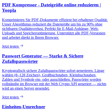
PDF Kompressor - Dateigröße online reduzieren |
Yoopla
Komprimieren Sie PDF-Dokumente effizient bei erhaltener Qualität.
Unser Algorithmus reduziert die Dateigröße um bis zu 90% ohne
sichtbaren Qualitätsverlust. Perfekt für E-Mail-Anhänge, Web-
Uploads und Speicheroptimierung. Unterstützt alle PDF-Versionen
und arbeitet direkt in Ihrem Browser.
Jetzt testen
Passwort Generator — Starke & Sichere
Zufallspasswörter
Kryptografisch sichere Zufallspasswörter sofort generieren. Länge
wählen (8–128 Zeichen), Großbuchstaben, Kleinbuchstaben,
Zahlen und Symbole ein- oder ausschließen. Passwörter werden
vollständig im Browser mit der Web Crypto API generiert — nichts
wird an einen Server gesendet.
Jetzt testen
Einheiten-Umrechner