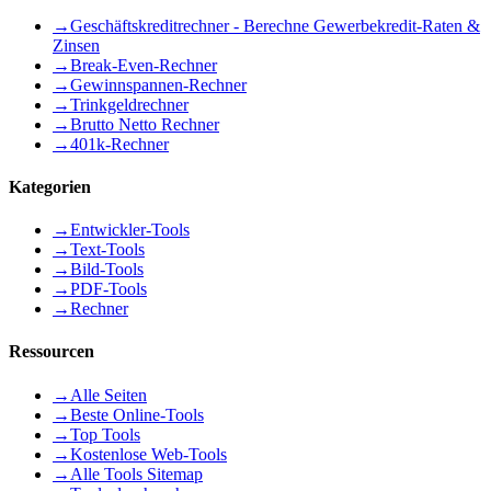
→
Geschäftskreditrechner - Berechne Gewerbekredit-Raten &
Zinsen
→
Break-Even-Rechner
→
Gewinnspannen-Rechner
→
Trinkgeldrechner
→
Brutto Netto Rechner
→
401k-Rechner
Kategorien
→
Entwickler-Tools
→
Text-Tools
→
Bild-Tools
→
PDF-Tools
→
Rechner
Ressourcen
→
Alle Seiten
→
Beste Online-Tools
→
Top Tools
→
Kostenlose Web-Tools
→
Alle Tools Sitemap