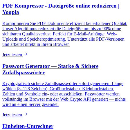
PDF Kompressor - Dateigröße online reduzieren |
Yoopla
Komprimieren Sie PDF-Dokumente effizient bei erhaltener Qualität.
Unser Algorithmus reduziert die Dateigröße um bis zu 90% ohne
sichtbaren Qualitätsverlust. Perfekt für E-Mail-Anhänge, Web-
Uploads und Speicheroptimierung. Unterstützt alle PDF-Versionen
und arbeitet direkt in Ihrem Browser.
Jetzt testen
Passwort Generator — Starke & Sichere
Zufallspasswörter
Kryptografisch sichere Zufallspasswörter sofort generieren. Länge
wählen (8–128 Zeichen), Großbuchstaben, Kleinbuchstaben,
Zahlen und Symbole ein- oder ausschließen. Passwörter werden
vollständig im Browser mit der Web Crypto API generiert — nichts
wird an einen Server gesendet.
Jetzt testen
Einheiten-Umrechner