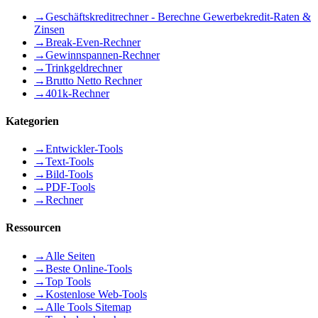
→
Geschäftskreditrechner - Berechne Gewerbekredit-Raten &
Zinsen
→
Break-Even-Rechner
→
Gewinnspannen-Rechner
→
Trinkgeldrechner
→
Brutto Netto Rechner
→
401k-Rechner
Kategorien
→
Entwickler-Tools
→
Text-Tools
→
Bild-Tools
→
PDF-Tools
→
Rechner
Ressourcen
→
Alle Seiten
→
Beste Online-Tools
→
Top Tools
→
Kostenlose Web-Tools
→
Alle Tools Sitemap