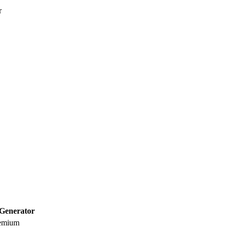
r
Generator
eemium