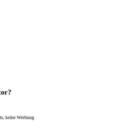
tor
?
ts, keine Werbung