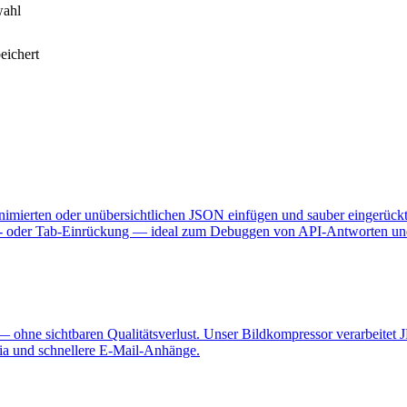
wahl
eichert
inimierten oder unübersichtlichen JSON einfügen und sauber eingerück
hen- oder Tab-Einrückung — ideal zum Debuggen von API-Antworten un
— ohne sichtbaren Qualitätsverlust. Unser Bildkompressor verarbeite
dia und schnellere E-Mail-Anhänge.