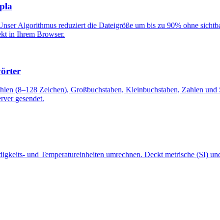
pla
Unser Algorithmus reduziert die Dateigröße um bis zu 90% ohne sichtb
ekt in Ihrem Browser.
örter
wählen (8–128 Zeichen), Großbuchstaben, Kleinbuchstaben, Zahlen und 
rver gesendet.
gkeits- und Temperatureinheiten umrechnen. Deckt metrische (SI) und