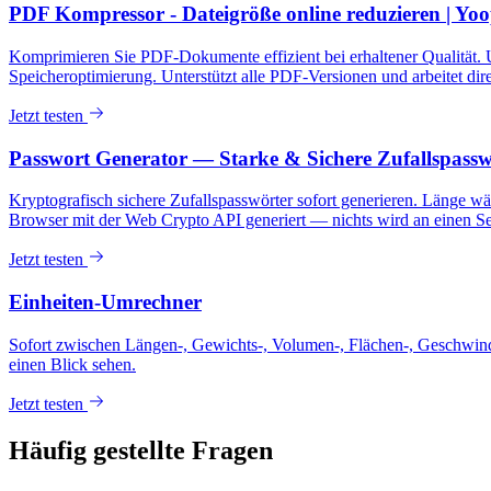
PDF Kompressor - Dateigröße online reduzieren | Yoo
Komprimieren Sie PDF-Dokumente effizient bei erhaltener Qualität. 
Speicheroptimierung. Unterstützt alle PDF-Versionen und arbeitet dir
Jetzt testen
Passwort Generator — Starke & Sichere Zufallspassw
Kryptografisch sichere Zufallspasswörter sofort generieren. Länge 
Browser mit der Web Crypto API generiert — nichts wird an einen Se
Jetzt testen
Einheiten-Umrechner
Sofort zwischen Längen-, Gewichts-, Volumen-, Flächen-, Geschwindi
einen Blick sehen.
Jetzt testen
Häufig gestellte Fragen