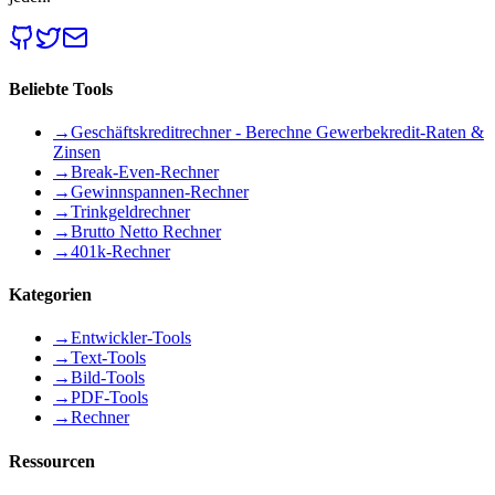
Beliebte Tools
→
Geschäftskreditrechner - Berechne Gewerbekredit-Raten &
Zinsen
→
Break-Even-Rechner
→
Gewinnspannen-Rechner
→
Trinkgeldrechner
→
Brutto Netto Rechner
→
401k-Rechner
Kategorien
→
Entwickler-Tools
→
Text-Tools
→
Bild-Tools
→
PDF-Tools
→
Rechner
Ressourcen