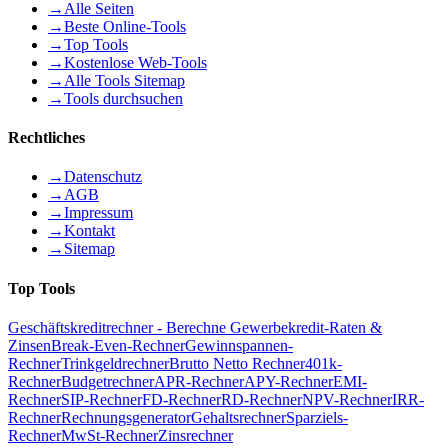
→
Alle Seiten
→
Beste Online-Tools
→
Top Tools
→
Kostenlose Web-Tools
→
Alle Tools Sitemap
→
Tools durchsuchen
Rechtliches
→
Datenschutz
→
AGB
→
Impressum
→
Kontakt
→
Sitemap
Top Tools
Geschäftskreditrechner - Berechne Gewerbekredit-Raten &
Zinsen
Break-Even-Rechner
Gewinnspannen-
Rechner
Trinkgeldrechner
Brutto Netto Rechner
401k-
Rechner
Budgetrechner
APR-Rechner
APY-Rechner
EMI-
Rechner
SIP-Rechner
FD-Rechner
RD-Rechner
NPV-Rechner
IRR-
Rechner
Rechnungsgenerator
Gehaltsrechner
Sparziels-
Rechner
MwSt-Rechner
Zinsrechner