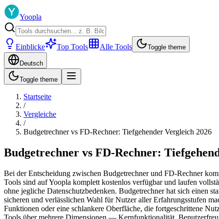
Yoopla
Einblicke
Top Tools
Alle Tools
Toggle theme
Deutsch
Toggle theme
Startseite
/
Vergleiche
/
Budgetrechner vs FD-Rechner: Tiefgehender Vergleich 2026
Budgetrechner vs FD-Rechner: Tiefgehend
Bei der Entscheidung zwischen Budgetrechner und FD-Rechner kommt e
Tools sind auf Yoopla komplett kostenlos verfügbar und laufen voll
ohne jegliche Datenschutzbedenken. Budgetrechner hat sich einen stark
sicheren und verlässlichen Wahl für Nutzer aller Erfahrungsstufen m
Funktionen oder eine schlankere Oberfläche, die fortgeschrittene Nu
Tools über mehrere Dimensionen — Kernfunktionalität, Benutzerfreun