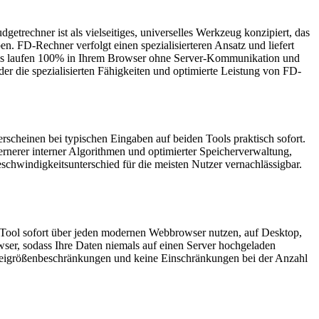
rechner ist als vielseitiges, universelles Werkzeug konzipiert, das
en. FD-Rechner verfolgt einen spezialisierteren Ansatz und liefert
Tools laufen 100% in Ihrem Browser ohne Server-Kommunikation und
er die spezialisierten Fähigkeiten und optimierte Leistung von FD-
erscheinen bei typischen Eingaben auf beiden Tools praktisch sofort.
rnerer interner Algorithmen und optimierter Speicherverwaltung,
eschwindigkeitsunterschied für die meisten Nutzer vernachlässigbar.
s Tool sofort über jeden modernen Webbrowser nutzen, auf Desktop,
wser, sodass Ihre Daten niemals auf einen Server hochgeladen
 Dateigrößenbeschränkungen und keine Einschränkungen bei der Anzahl