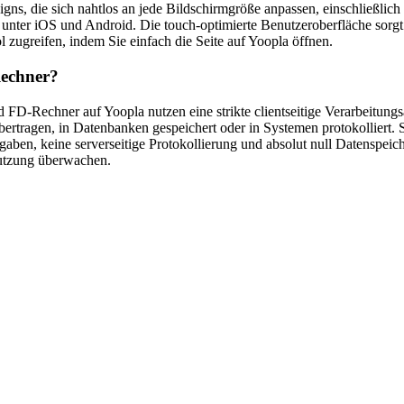
gns, die sich nahtlos an jede Bildschirmgröße anpassen, einschließlich
er iOS und Android. Die touch-optimierte Benutzeroberfläche sorgt f
ol zugreifen, indem Sie einfach die Seite auf Yoopla öffnen.
Rechner?
nd FD-Rechner auf Yoopla nutzen eine strikte clientseitige Verarbeitung
ertragen, in Datenbanken gespeichert oder in Systemen protokolliert. 
ngaben, keine serverseitige Protokollierung und absolut null Datenspei
utzung überwachen.