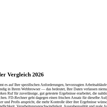
er Vergleich 2026
s auf Ihre spezifischen Anforderungen, bevorzugten Arbeitsabläufe u
ständig in Ihrem Webbrowser — das bedeutet, Ihre Daten verlassen nie
en Ruf für zuverlässige, gut getestete Ergebnisse erarbeitet, die nahtl
achen. FD-Rechner geht dagegen einen frischen Ansatz für dieselbe Auf
tzer und Profis anspricht, die mehr Kontrolle über ihre Ergebnisse wü
dlichkeit, Verarbeitungsgeschwindigkeit, Ausgabequalität und reale A