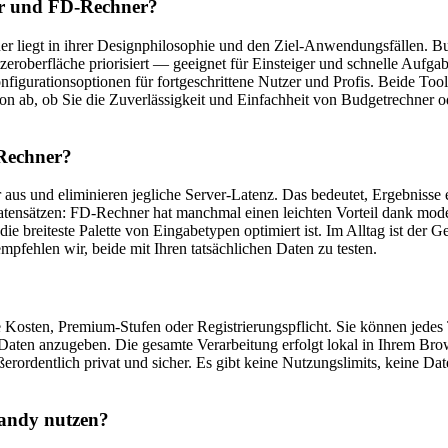
er und FD-Rechner?
iegt in ihrer Designphilosophie und den Ziel-Anwendungsfällen. Budget
zeroberfläche priorisiert — geeignet für Einsteiger und schnelle Aufgab
onfigurationsoptionen für fortgeschrittene Nutzer und Profis. Beide 
on ab, ob Sie die Zuverlässigkeit und Einfachheit von Budgetrechner od
-Rechner?
 aus und eliminieren jegliche Server-Latenz. Das bedeutet, Ergebnisse 
atensätzen: FD-Rechner hat manchmal einen leichten Vorteil dank mode
e breiteste Palette von Eingabetypen optimiert ist. Im Alltag ist der G
mpfehlen wir, beide mit Ihren tatsächlichen Daten zu testen.
e Kosten, Premium-Stufen oder Registrierungspflicht. Sie können jede
e Daten anzugeben. Die gesamte Verarbeitung erfolgt lokal in Ihrem Bro
ßerordentlich privat und sicher. Es gibt keine Nutzungslimits, keine
andy nutzen?