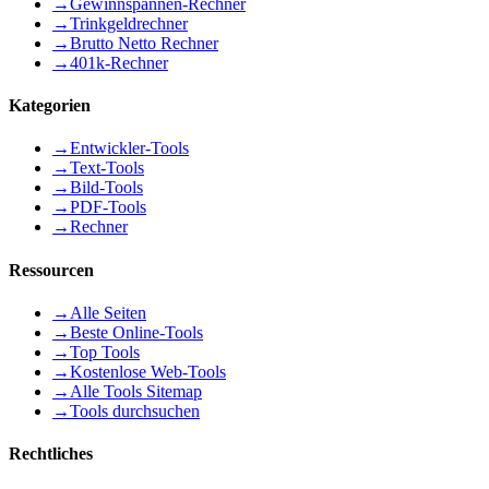
→
Gewinnspannen-Rechner
→
Trinkgeldrechner
→
Brutto Netto Rechner
→
401k-Rechner
Kategorien
→
Entwickler-Tools
→
Text-Tools
→
Bild-Tools
→
PDF-Tools
→
Rechner
Ressourcen
→
Alle Seiten
→
Beste Online-Tools
→
Top Tools
→
Kostenlose Web-Tools
→
Alle Tools Sitemap
→
Tools durchsuchen
Rechtliches