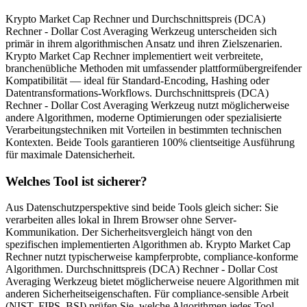
Krypto Market Cap Rechner und Durchschnittspreis (DCA)
Rechner - Dollar Cost Averaging Werkzeug unterscheiden sich
primär in ihrem algorithmischen Ansatz und ihren Zielszenarien.
Krypto Market Cap Rechner implementiert weit verbreitete,
branchenübliche Methoden mit umfassender plattformübergreifender
Kompatibilität — ideal für Standard-Encoding, Hashing oder
Datentransformations-Workflows. Durchschnittspreis (DCA)
Rechner - Dollar Cost Averaging Werkzeug nutzt möglicherweise
andere Algorithmen, moderne Optimierungen oder spezialisierte
Verarbeitungstechniken mit Vorteilen in bestimmten technischen
Kontexten. Beide Tools garantieren 100% clientseitige Ausführung
für maximale Datensicherheit.
Welches Tool ist sicherer?
Aus Datenschutzperspektive sind beide Tools gleich sicher: Sie
verarbeiten alles lokal in Ihrem Browser ohne Server-
Kommunikation. Der Sicherheitsvergleich hängt von den
spezifischen implementierten Algorithmen ab. Krypto Market Cap
Rechner nutzt typischerweise kampferprobte, compliance-konforme
Algorithmen. Durchschnittspreis (DCA) Rechner - Dollar Cost
Averaging Werkzeug bietet möglicherweise neuere Algorithmen mit
anderen Sicherheitseigenschaften. Für compliance-sensible Arbeit
(NIST, FIPS, BSI) prüfen Sie, welche Algorithmen jedes Tool