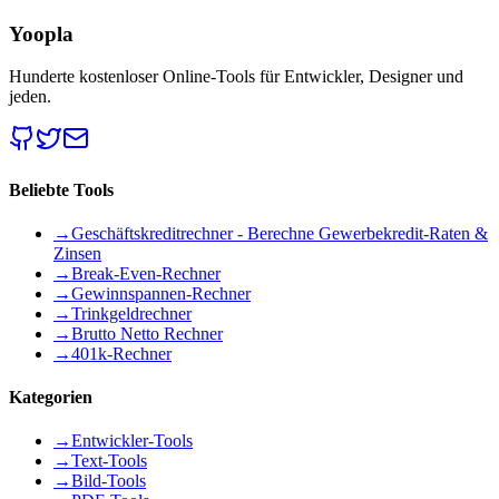
Yoopla
Hunderte kostenloser Online-Tools für Entwickler, Designer und
jeden.
Beliebte Tools
→
Geschäftskreditrechner - Berechne Gewerbekredit-Raten &
Zinsen
→
Break-Even-Rechner
→
Gewinnspannen-Rechner
→
Trinkgeldrechner
→
Brutto Netto Rechner
→
401k-Rechner
Kategorien
→
Entwickler-Tools
→
Text-Tools
→
Bild-Tools