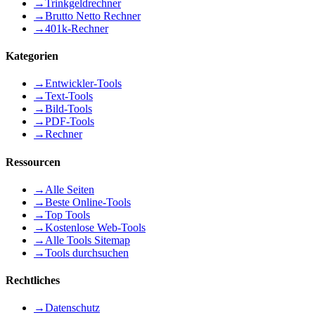
→
Trinkgeldrechner
→
Brutto Netto Rechner
→
401k-Rechner
Kategorien
→
Entwickler-Tools
→
Text-Tools
→
Bild-Tools
→
PDF-Tools
→
Rechner
Ressourcen
→
Alle Seiten
→
Beste Online-Tools
→
Top Tools
→
Kostenlose Web-Tools
→
Alle Tools Sitemap
→
Tools durchsuchen
Rechtliches
→
Datenschutz