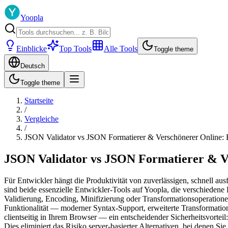
Yoopla
Einblicke
Top Tools
Alle Tools
Toggle theme
Deutsch
Toggle theme
Startseite
/
Vergleiche
/
JSON Validator vs JSON Formatierer & Verschönerer Online: 
JSON Validator vs JSON Formatierer & Ve
Für Entwickler hängt die Produktivität von zuverlässigen, schnell au
sind beide essenzielle Entwickler-Tools auf Yoopla, die verschiede
Validierung, Encoding, Minifizierung oder Transformationsoperationen
Funktionalität — moderner Syntax-Support, erweiterte Transformations
clientseitig in Ihrem Browser — ein entscheidender Sicherheitsvortei
Dies eliminiert das Risiko server-basierter Alternativen, bei denen S