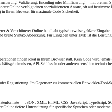
matierung, Validierung, Encoding oder Minifizierung — mit breitem Sy
er Online verfolgt einen spezialisierteren Ansatz, oft auf bestimmte 
ig in Ihrem Browser für maximale Code-Sicherheit.
rer & Verschönerer Online handhabt typischerweise größere Eingaben e
und breite Syntax-Abdeckung. Für Eingaben unter 1MB ist die Leistung
perationen finden lokal in Ihrem Browser statt. Kein Code wird jemals 
eschäftsgeheimnissen, API-Schlüsseln oder anderen sensiblen technischen
oder Registrierung. Im Gegensatz zu kommerziellen Entwickler-Tool-Se
d Datenformate — JSON, XML, HTML, CSS, JavaScript, TypeScript, SQ
Online tiefere Unterstützung für spezifische Sprachen oder moderne S