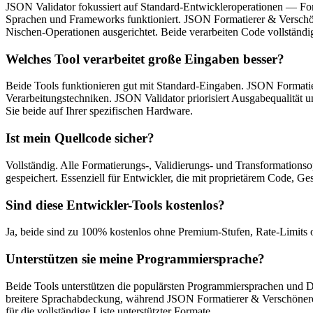
JSON Validator fokussiert auf Standard-Entwickleroperationen — For
Sprachen und Frameworks funktioniert. JSON Formatierer & Verschöner
Nischen-Operationen ausgerichtet. Beide verarbeiten Code vollständ
Welches Tool verarbeitet große Eingaben besser?
Beide Tools funktionieren gut mit Standard-Eingaben. JSON Formatie
Verarbeitungstechniken. JSON Validator priorisiert Ausgabequalität 
Sie beide auf Ihrer spezifischen Hardware.
Ist mein Quellcode sicher?
Vollständig. Alle Formatierungs-, Validierungs- und Transformationso
gespeichert. Essenziell für Entwickler, die mit proprietärem Code, G
Sind diese Entwickler-Tools kostenlos?
Ja, beide sind zu 100% kostenlos ohne Premium-Stufen, Rate-Limits 
Unterstützen sie meine Programmiersprache?
Beide Tools unterstützen die populärsten Programmiersprachen un
breitere Sprachabdeckung, während JSON Formatierer & Verschönerer 
für die vollständige Liste unterstützter Formate.