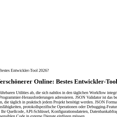
Bestes Entwickler-Tool 2026?
rschönerer Online: Bestes Entwickler-Too
sführbaren Utilities ab, die sich nahtlos in den täglichen Workflow in
ne Programmier-Herausforderungen adressieren. JSON Validator ist das
, die täglich in praktisch jedem Projekt benötigt werden. JSON Formati
fähigkeiten, protokollspezifische Operationen oder Debugging-Features
l: Ihr Quellcode, API-Schlüssel, Konfigurationsdateien, Datenbankabfra
ie sensiblen Code in externe Dienste einfügen müssen.