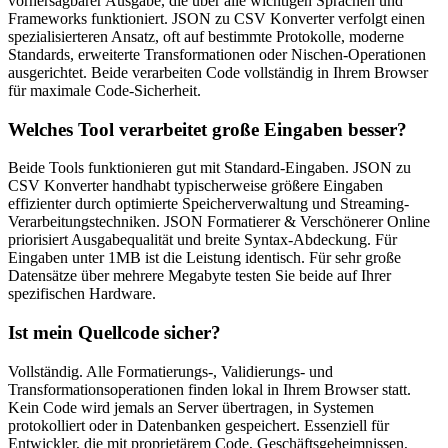
vorhersagbarer Ausgabe, die über alle wichtigen Sprachen und
Frameworks funktioniert. JSON zu CSV Konverter verfolgt einen
spezialisierteren Ansatz, oft auf bestimmte Protokolle, moderne
Standards, erweiterte Transformationen oder Nischen-Operationen
ausgerichtet. Beide verarbeiten Code vollständig in Ihrem Browser
für maximale Code-Sicherheit.
Welches Tool verarbeitet große Eingaben besser?
Beide Tools funktionieren gut mit Standard-Eingaben. JSON zu
CSV Konverter handhabt typischerweise größere Eingaben
effizienter durch optimierte Speicherverwaltung und Streaming-
Verarbeitungstechniken. JSON Formatierer & Verschönerer Online
priorisiert Ausgabequalität und breite Syntax-Abdeckung. Für
Eingaben unter 1MB ist die Leistung identisch. Für sehr große
Datensätze über mehrere Megabyte testen Sie beide auf Ihrer
spezifischen Hardware.
Ist mein Quellcode sicher?
Vollständig. Alle Formatierungs-, Validierungs- und
Transformationsoperationen finden lokal in Ihrem Browser statt.
Kein Code wird jemals an Server übertragen, in Systemen
protokolliert oder in Datenbanken gespeichert. Essenziell für
Entwickler, die mit proprietärem Code, Geschäftsgeheimnissen,