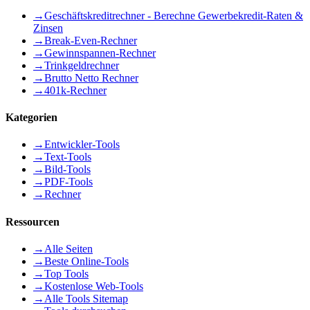
→
Geschäftskreditrechner - Berechne Gewerbekredit-Raten &
Zinsen
→
Break-Even-Rechner
→
Gewinnspannen-Rechner
→
Trinkgeldrechner
→
Brutto Netto Rechner
→
401k-Rechner
Kategorien
→
Entwickler-Tools
→
Text-Tools
→
Bild-Tools
→
PDF-Tools
→
Rechner
Ressourcen
→
Alle Seiten
→
Beste Online-Tools
→
Top Tools
→
Kostenlose Web-Tools
→
Alle Tools Sitemap