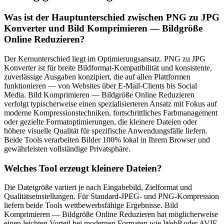
Was ist der Hauptunterschied zwischen PNG zu JPG
Konverter und Bild Komprimieren — Bildgröße
Online Reduzieren?
Der Kernunterschied liegt im Optimierungsansatz. PNG zu JPG
Konverter ist für breite Bildformat-Kompatibilität und konsistente,
zuverlässige Ausgaben konzipiert, die auf allen Plattformen
funktionieren — von Websites über E-Mail-Clients bis Social
Media. Bild Komprimieren — Bildgröße Online Reduzieren
verfolgt typischerweise einen spezialisierteren Ansatz mit Fokus auf
moderne Kompressionstechniken, fortschrittliches Farbmanagement
oder gezielte Formatoptimierungen, die kleinere Dateien oder
höhere visuelle Qualität für spezifische Anwendungsfälle liefern.
Beide Tools verarbeiten Bilder 100% lokal in Ihrem Browser und
gewährleisten vollständige Privatsphäre.
Welches Tool erzeugt kleinere Dateien?
Die Dateigröße variiert je nach Eingabebild, Zielformat und
Qualitätseinstellungen. Für Standard-JPEG- und PNG-Kompression
liefern beide Tools wettbewerbsfähige Ergebnisse. Bild
Komprimieren — Bildgröße Online Reduzieren hat möglicherweise
einen leichten Vorteil bei modernen Formaten wie WebP oder AVIF,