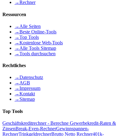
→
Rechner
Ressourcen
→
Alle Seiten
→
Beste Online-Tools
→
Top Tools
→
Kostenlose Web-Tools
→
Alle Tools Sitemap
→
Tools durchsuchen
Rechtliches
→
Datenschutz
→
AGB
→
Impressum
→
Kontakt
→
Sitemap
Top Tools
Geschäftskreditrechner - Berechne Gewerbekredit-Raten &
Zinsen
Break-Even-Rechner
Gewinnspannen-
Rechner
Trinkgeldrechner
Brutto Netto Rechner
401k-