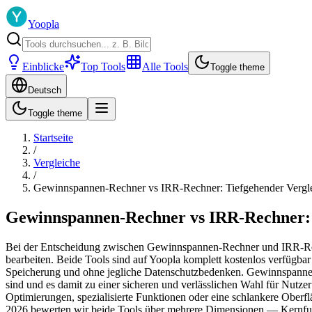
Yoopla
Einblicke
Top Tools
Alle Tools
Toggle theme
Deutsch
Toggle theme
Startseite
/
Vergleiche
/
Gewinnspannen-Rechner vs IRR-Rechner: Tiefgehender Vergl
Gewinnspannen-Rechner vs IRR-Rechner: 
Bei der Entscheidung zwischen Gewinnspannen-Rechner und IRR-Rechn
bearbeiten. Beide Tools sind auf Yoopla komplett kostenlos verfügba
Speicherung und ohne jegliche Datenschutzbedenken. Gewinnspannen-Re
sind und es damit zu einer sicheren und verlässlichen Wahl für Nutz
Optimierungen, spezialisierte Funktionen oder eine schlankere Oberfl
2026 bewerten wir beide Tools über mehrere Dimensionen — Kernfunkt