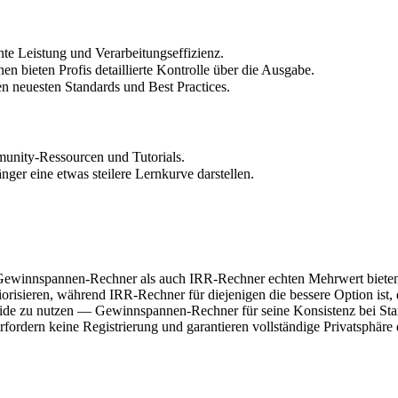
nte Leistung und Verarbeitungseffizienz.
en bieten Profis detaillierte Kontrolle über die Ausgabe.
en neuesten Standards und Best Practices.
unity-Ressourcen und Tutorials.
er eine etwas steilere Lernkurve darstellen.
hl Gewinnspannen-Rechner als auch IRR-Rechner echten Mehrwert biete
riorisieren, während IRR-Rechner für diejenigen die bessere Option ist,
, beide zu nutzen — Gewinnspannen-Rechner für seine Konsistenz bei 
rfordern keine Registrierung und garantieren vollständige Privatsphäre 