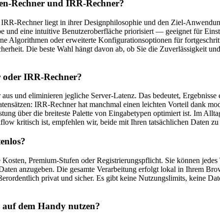
nen-Rechner und IRR-Rechner?
R-Rechner liegt in ihrer Designphilosophie und den Ziel-Anwendungsfä
e und eine intuitive Benutzeroberfläche priorisiert — geeignet für Ein
derne Algorithmen oder erweiterte Konfigurationsoptionen für fortgesch
erheit. Die beste Wahl hängt davon ab, ob Sie die Zuverlässigkeit un
r oder IRR-Rechner?
 aus und eliminieren jegliche Server-Latenz. Das bedeutet, Ergebnisse 
atensätzen: IRR-Rechner hat manchmal einen leichten Vorteil dank mod
g über die breiteste Palette von Eingabetypen optimiert ist. Im Allta
w kritisch ist, empfehlen wir, beide mit Ihren tatsächlichen Daten zu 
enlos?
e Kosten, Premium-Stufen oder Registrierungspflicht. Sie können jede
e Daten anzugeben. Die gesamte Verarbeitung erfolgt lokal in Ihrem Bro
ßerordentlich privat und sicher. Es gibt keine Nutzungslimits, keine
 auf dem Handy nutzen?