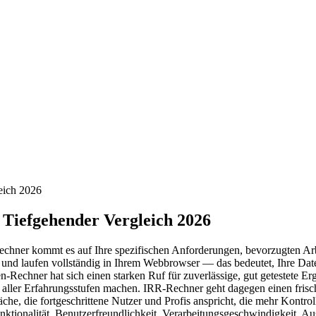
eich 2026
Tiefgehender Vergleich 2026
er kommt es auf Ihre spezifischen Anforderungen, bevorzugten Arbei
r und laufen vollständig in Ihrem Webbrowser — das bedeutet, Ihre Dat
chner hat sich einen starken Ruf für zuverlässige, gut getestete Ergeb
er aller Erfahrungsstufen machen. IRR-Rechner geht dagegen einen fris
äche, die fortgeschrittene Nutzer und Profis anspricht, die mehr Kontr
ionalität, Benutzerfreundlichkeit, Verarbeitungsgeschwindigkeit, Au