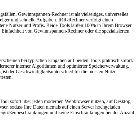
llen. Gewinnspannen-Rechner ist als vielseitiges, universelles
steiger und schnelle Aufgaben. IRR-Rechner verfolgt einen
rittene Nutzer und Profis. Beide Tools laufen 100% in Ihrem Browser
d Einfachheit von Gewinnspannen-Rechner oder die spezialisierten
erscheinen bei typischen Eingaben auf beiden Tools praktisch sofort.
ernerer interner Algorithmen und optimierter Speicherverwaltung,
g ist der Geschwindigkeitsunterschied für die meisten Nutzer
testen.
s Tool sofort über jeden modernen Webbrowser nutzen, auf Desktop,
wser, sodass Ihre Daten niemals auf einen Server hochgeladen
 Dateigrößenbeschränkungen und keine Einschränkungen bei der Anzahl