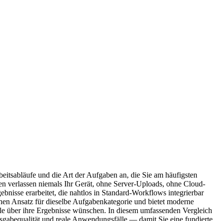
tsabläufe und die Art der Aufgaben an, die Sie am häufigsten
en verlassen niemals Ihr Gerät, ohne Server-Uploads, ohne Cloud-
nisse erarbeitet, die nahtlos in Standard-Workflows integrierbar
chen Ansatz für dieselbe Aufgabenkategorie und bietet moderne
olle über ihre Ergebnisse wünschen. In diesem umfassenden Vergleich
sgabequalität und reale Anwendungsfälle — damit Sie eine fundierte