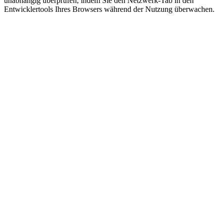
unabhängig überprüfen, indem Sie den Netzwerk-Tab in den
Entwicklertools Ihres Browsers während der Nutzung überwachen.