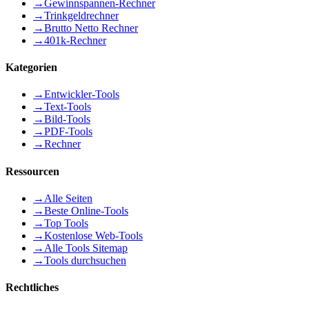
→
Gewinnspannen-Rechner
→
Trinkgeldrechner
→
Brutto Netto Rechner
→
401k-Rechner
Kategorien
→
Entwickler-Tools
→
Text-Tools
→
Bild-Tools
→
PDF-Tools
→
Rechner
Ressourcen
→
Alle Seiten
→
Beste Online-Tools
→
Top Tools
→
Kostenlose Web-Tools
→
Alle Tools Sitemap
→
Tools durchsuchen
Rechtliches