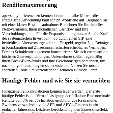
Renditemaximierung
apr vs apy difference zu kennen ist nur die halbe Miete—die
strategische Anwendung baut echten Wohlstand auf. Beginnen Sie
mit einer klaren Bestandsaufnahme: Berechnen Sie Ihr aktuelles
Nettovermögen, Ihren monatlichen Cashflow und Ihre
Verschuldungsquote. Für die Ersparnisbildung nutzen Sie die Kraft
der systematischen Investition—ob durch einen SIP, eine
betriebliche Altersvorsorge oder ein Festgeld, regelmäßige Beiträge
in Kombination mit Zinseszinsen schaffen erhebliches Vermögen.
Für das Schuldenmanagement konzentrieren Sie sich zuerst auf die
höchsten Zinsverpflichtungen. Unternehmer sollten regelmäßig
ihren Break-Even-Punkt und ihre Gewinnmargen berechnen, um
nachhaltige Preisstrategien sicherzustellen. Nutzen Sie unsere
speziellen Tools, um verschiedene Szenarien zu modellieren.
Häufige Fehler und wie Sie sie vermeiden
Finanzielle Fehlkalkulationen können teuer werden. Der erste
häufige Fehler ist die Vernachlässigung der Inflation: Eine nominale
Rendite von 5% bei 3% Inflation ergibt nur 2% Realrendite.
Zweitens verwechseln viele APR und APY—Ersteres ist ein
einfacher Jahreszins, Letzteres berücksichtigt den Zinseszinseffekt.