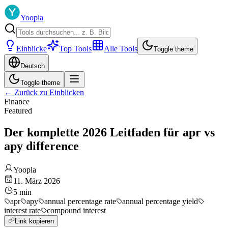
Yoopla
Einblicke
Top Tools
Alle Tools
Toggle theme
Deutsch
Toggle theme
←
Zurück zu Einblicken
Finance
Featured
Der komplette 2026 Leitfaden für apr vs
apy difference
Yoopla
11. März 2026
5
min
apr
apy
annual percentage rate
annual percentage yield
interest rate
compound interest
Link kopieren