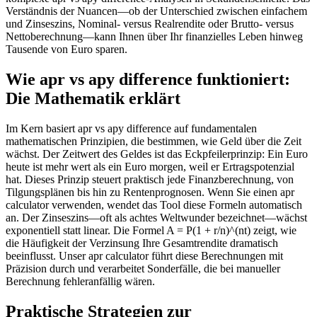
Verständnis der Nuancen—ob der Unterschied zwischen einfachem
und Zinseszins, Nominal- versus Realrendite oder Brutto- versus
Nettoberechnung—kann Ihnen über Ihr finanzielles Leben hinweg
Tausende von Euro sparen.
Wie apr vs apy difference funktioniert:
Die Mathematik erklärt
Im Kern basiert apr vs apy difference auf fundamentalen
mathematischen Prinzipien, die bestimmen, wie Geld über die Zeit
wächst. Der Zeitwert des Geldes ist das Eckpfeilerprinzip: Ein Euro
heute ist mehr wert als ein Euro morgen, weil er Ertragspotenzial
hat. Dieses Prinzip steuert praktisch jede Finanzberechnung, von
Tilgungsplänen bis hin zu Rentenprognosen. Wenn Sie einen apr
calculator verwenden, wendet das Tool diese Formeln automatisch
an. Der Zinseszins—oft als achtes Weltwunder bezeichnet—wächst
exponentiell statt linear. Die Formel A = P(1 + r/n)^(nt) zeigt, wie
die Häufigkeit der Verzinsung Ihre Gesamtrendite dramatisch
beeinflusst. Unser apr calculator führt diese Berechnungen mit
Präzision durch und verarbeitet Sonderfälle, die bei manueller
Berechnung fehleranfällig wären.
Praktische Strategien zur