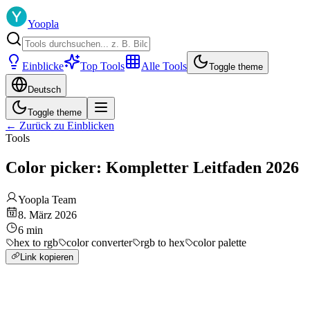
Yoopla
Einblicke
Top Tools
Alle Tools
Toggle theme
Deutsch
Toggle theme
←
Zurück zu Einblicken
Tools
Color picker: Kompletter Leitfaden 2026
Yoopla Team
8. März 2026
6
min
hex to rgb
color converter
rgb to hex
color palette
Link kopieren