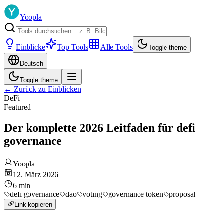
Yoopla
Einblicke
Top Tools
Alle Tools
Toggle theme
Deutsch
Toggle theme
←
Zurück zu Einblicken
DeFi
Featured
Der komplette 2026 Leitfaden für defi
governance
Yoopla
12. März 2026
6
min
defi governance
dao
voting
governance token
proposal
Link kopieren