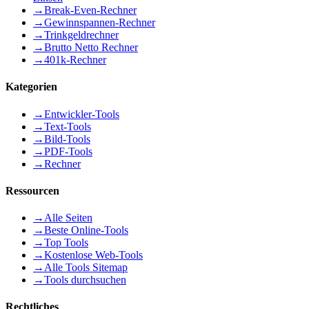
→
Break-Even-Rechner
→
Gewinnspannen-Rechner
→
Trinkgeldrechner
→
Brutto Netto Rechner
→
401k-Rechner
Kategorien
→
Entwickler-Tools
→
Text-Tools
→
Bild-Tools
→
PDF-Tools
→
Rechner
Ressourcen
→
Alle Seiten
→
Beste Online-Tools
→
Top Tools
→
Kostenlose Web-Tools
→
Alle Tools Sitemap
→
Tools durchsuchen
Rechtliches