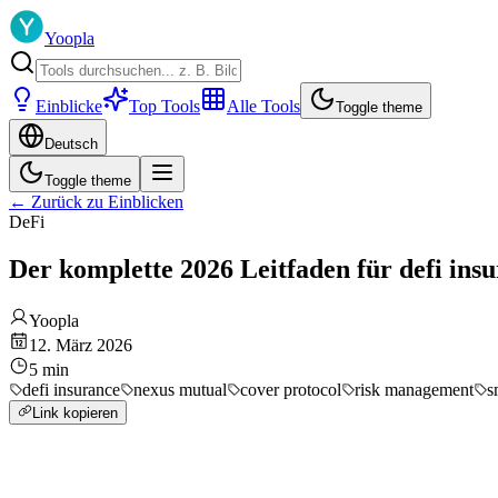
Yoopla
Einblicke
Top Tools
Alle Tools
Toggle theme
Deutsch
Toggle theme
←
Zurück zu Einblicken
DeFi
Der komplette 2026 Leitfaden für defi ins
Yoopla
12. März 2026
5
min
defi insurance
nexus mutual
cover protocol
risk management
s
Link kopieren