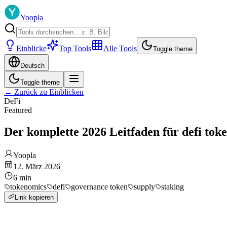
Yoopla
Einblicke
Top Tools
Alle Tools
Toggle theme
Deutsch
Toggle theme
←
Zurück zu Einblicken
DeFi
Featured
Der komplette 2026 Leitfaden für defi tok
Yoopla
12. März 2026
6
min
tokenomics
defi
governance token
supply
staking
Link kopieren