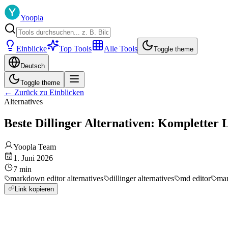
Yoopla
Einblicke
Top Tools
Alle Tools
Toggle theme
Deutsch
Toggle theme
←
Zurück zu Einblicken
Alternatives
Beste Dillinger Alternativen: Kompletter 
Yoopla Team
1. Juni 2026
7
min
markdown editor alternatives
dillinger alternatives
md editor
mar
Link kopieren