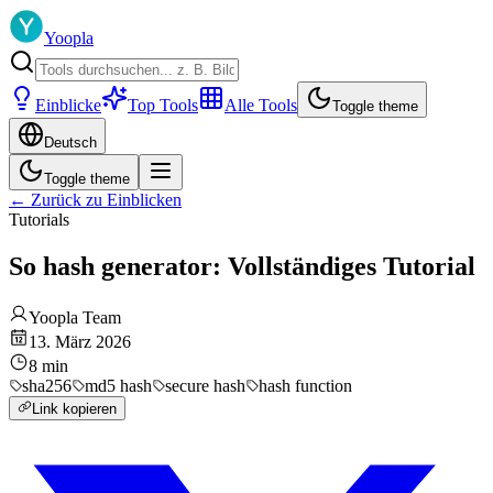
Yoopla
Einblicke
Top Tools
Alle Tools
Toggle theme
Deutsch
Toggle theme
←
Zurück zu Einblicken
Tutorials
So hash generator: Vollständiges Tutorial
Yoopla Team
13. März 2026
8
min
sha256
md5 hash
secure hash
hash function
Link kopieren