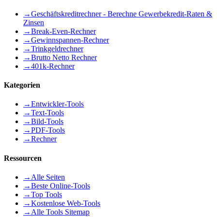
→
Geschäftskreditrechner - Berechne Gewerbekredit-Raten &
Zinsen
→
Break-Even-Rechner
→
Gewinnspannen-Rechner
→
Trinkgeldrechner
→
Brutto Netto Rechner
→
401k-Rechner
Kategorien
→
Entwickler-Tools
→
Text-Tools
→
Bild-Tools
→
PDF-Tools
→
Rechner
Ressourcen
→
Alle Seiten
→
Beste Online-Tools
→
Top Tools
→
Kostenlose Web-Tools
→
Alle Tools Sitemap