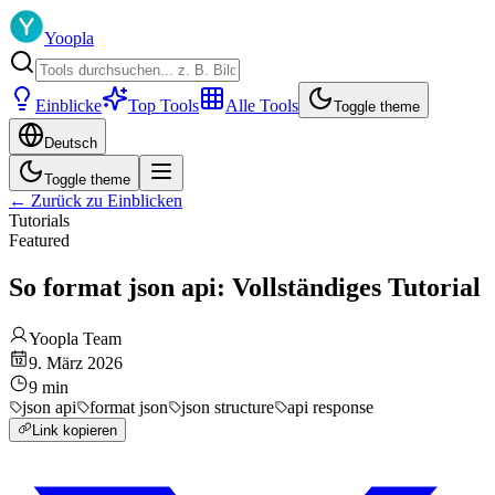
Yoopla
Einblicke
Top Tools
Alle Tools
Toggle theme
Deutsch
Toggle theme
←
Zurück zu Einblicken
Tutorials
Featured
So format json api: Vollständiges Tutorial
Yoopla Team
9. März 2026
9
min
json api
format json
json structure
api response
Link kopieren