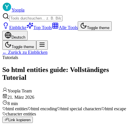
Yoopla
Einblicke
Top Tools
Alle Tools
Toggle theme
Deutsch
Toggle theme
←
Zurück zu Einblicken
Tutorials
So html entities guide: Vollständiges
Tutorial
Yoopla Team
21. März 2026
8
min
html entities
html encoding
html special characters
html escape
character entities
Link kopieren