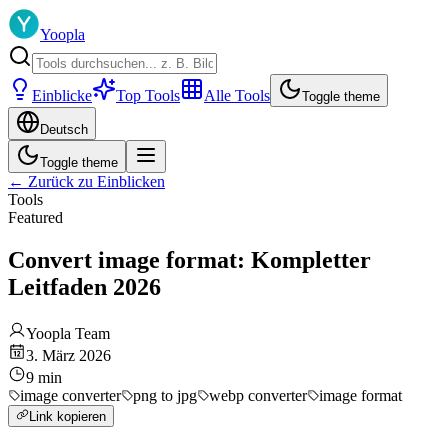
Yoopla
Einblicke
Top Tools
Alle Tools
Toggle theme
Deutsch
Toggle theme
←
Zurück zu Einblicken
Tools
Featured
Convert image format: Kompletter
Leitfaden 2026
Yoopla Team
3. März 2026
9
min
image converter
png to jpg
webp converter
image format
Link kopieren