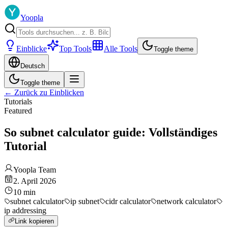
Yoopla
Einblicke
Top Tools
Alle Tools
Toggle theme
Deutsch
Toggle theme
←
Zurück zu Einblicken
Tutorials
Featured
So subnet calculator guide: Vollständiges
Tutorial
Yoopla Team
2. April 2026
10
min
subnet calculator
ip subnet
cidr calculator
network calculator
ip addressing
Link kopieren