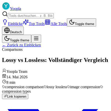
Yoopla
Einblicke
Top Tools
Alle Tools
Toggle theme
Deutsch
Toggle theme
←
Zurück zu Einblicken
Comparisons
Lossy vs Lossless: Vollständiger Vergleich
Yoopla Team
14. Mai 2026
8
min
compression comparison
lossy lossless
image compression
compression types
Link kopieren