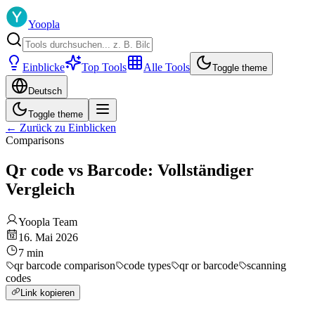
Yoopla
Einblicke
Top Tools
Alle Tools
Toggle theme
Deutsch
Toggle theme
←
Zurück zu Einblicken
Comparisons
Qr code vs Barcode: Vollständiger
Vergleich
Yoopla Team
16. Mai 2026
7
min
qr barcode comparison
code types
qr or barcode
scanning
codes
Link kopieren