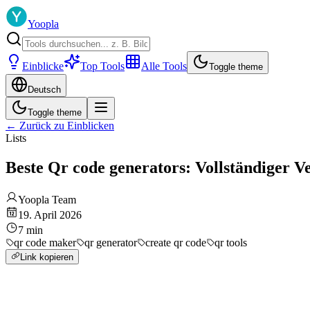
Yoopla
Einblicke
Top Tools
Alle Tools
Toggle theme
Deutsch
Toggle theme
←
Zurück zu Einblicken
Lists
Beste Qr code generators: Vollständiger V
Yoopla Team
19. April 2026
7
min
qr code maker
qr generator
create qr code
qr tools
Link kopieren