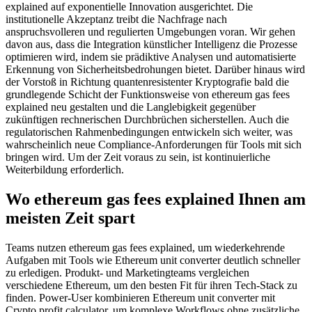
explained auf exponentielle Innovation ausgerichtet. Die
institutionelle Akzeptanz treibt die Nachfrage nach
anspruchsvolleren und regulierten Umgebungen voran. Wir gehen
davon aus, dass die Integration künstlicher Intelligenz die Prozesse
optimieren wird, indem sie prädiktive Analysen und automatisierte
Erkennung von Sicherheitsbedrohungen bietet. Darüber hinaus wird
der Vorstoß in Richtung quantenresistenter Kryptografie bald die
grundlegende Schicht der Funktionsweise von ethereum gas fees
explained neu gestalten und die Langlebigkeit gegenüber
zukünftigen rechnerischen Durchbrüchen sicherstellen. Auch die
regulatorischen Rahmenbedingungen entwickeln sich weiter, was
wahrscheinlich neue Compliance-Anforderungen für Tools mit sich
bringen wird. Um der Zeit voraus zu sein, ist kontinuierliche
Weiterbildung erforderlich.
Wo ethereum gas fees explained Ihnen am
meisten Zeit spart
Teams nutzen ethereum gas fees explained, um wiederkehrende
Aufgaben mit Tools wie Ethereum unit converter deutlich schneller
zu erledigen. Produkt- und Marketingteams vergleichen
verschiedene Ethereum, um den besten Fit für ihren Tech-Stack zu
finden. Power-User kombinieren Ethereum unit converter mit
Crypto profit calculator, um komplexe Workflows ohne zusätzliche