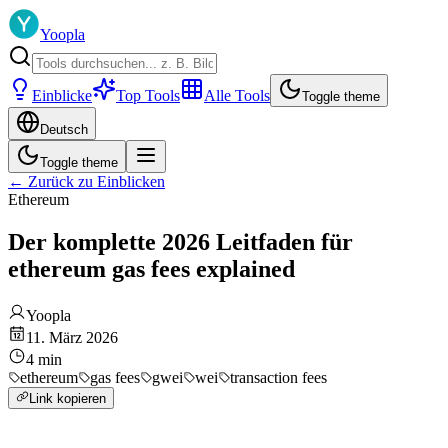
Yoopla
Einblicke
Top Tools
Alle Tools
Toggle theme
Deutsch
Toggle theme
←
Zurück zu Einblicken
Ethereum
Der komplette 2026 Leitfaden für
ethereum gas fees explained
Yoopla
11. März 2026
4
min
ethereum
gas fees
gwei
wei
transaction fees
Link kopieren